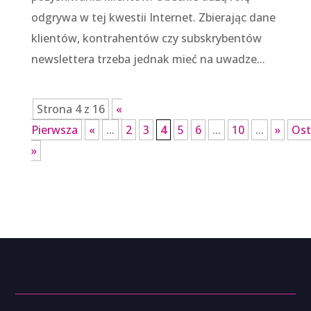
odgrywa w tej kwestii Internet. Zbierając dane
klientów, kontrahentów czy subskrybentów
newslettera trzeba jednak mieć na uwadze...
Strona 4 z 16
«
Pierwsza
«
...
2
3
4
5
6
...
10
...
»
Ost
»