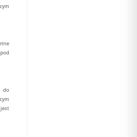
ącym
etne
 pod
h do
ącym
jest