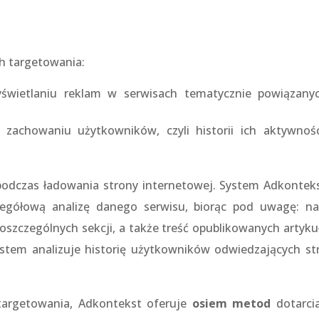
h targetowania:
wietlaniu reklam w serwisach tematycznie powiązany
 zachowaniu użytkowników, czyli historii ich aktywnoś
odczas ładowania strony internetowej. System Adkontek
zegółową analizę danego serwisu, biorąc pod uwagę: n
poszczególnych sekcji, a także treść opublikowanych artyku
tem analizuje historię użytkowników odwiedzających st
targetowania, Adkontekst oferuje
osiem metod
dotarci