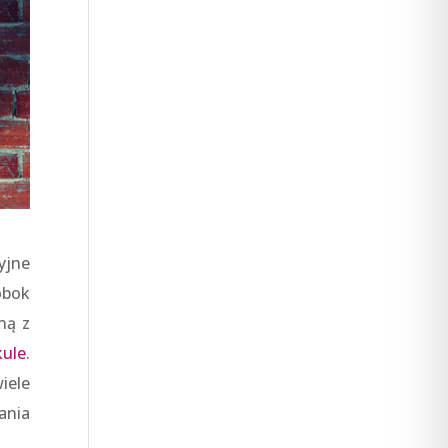
yjne
obok
ną z
kule
.
iele
ania