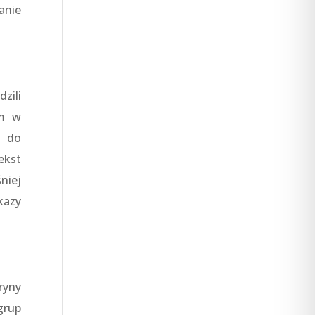
anie
zili
ym w
h do
ekst
niej
kazy
ryny
grup