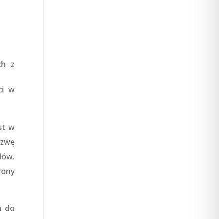
ch z
ci w
st w
azwę
łów.
rony
a do