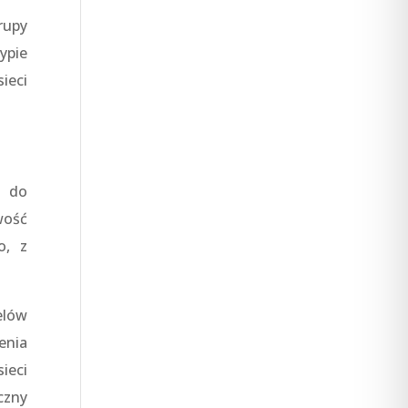
rupy
ypie
ieci
ć do
wość
o, z
elów
enia
ieci
czny