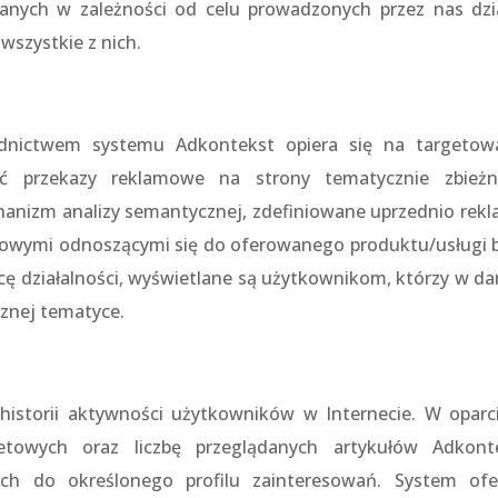
anych w zależności od celu prowadzonych przez nas dzi
szystkie z nich.
dnictwem systemu Adkontekst opiera się na targetow
ć przekazy reklamowe na strony tematycznie zbież
nizm analizy semantycznej, zdefiniowane uprzednio rekl
zowymi odnoszącymi się do oferowanego produktu/usługi 
cę działalności, wyświetlane są użytkownikom, którzy w d
znej tematyce.
historii aktywności użytkowników w Internecie. W oparc
etowych oraz liczbę przeglądanych artykułów Adkont
ich do określonego profilu zainteresowań. System ofe