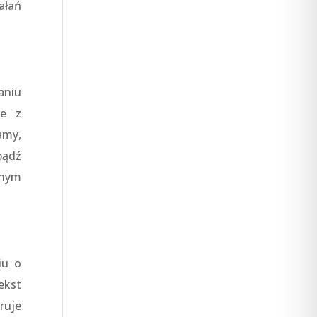
ałań
aniu
ne z
amy,
bądź
anym
iu o
ekst
ruje