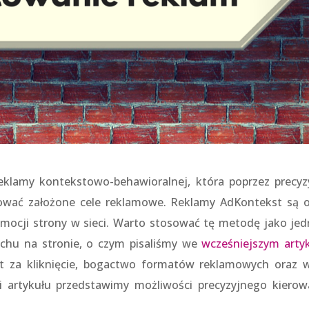
eklamy kontekstowo-behawioralnej, która poprzez precyz
zować założone cele reklamowe. Reklamy AdKontekst są 
ocji strony w sieci. Warto stosować tę metodę jako jed
uchu na stronie, o czym pisaliśmy we
wcześniejszym arty
zt za kliknięcie, bogactwo formatów reklamowych oraz w
i artykułu przedstawimy możliwości precyzyjnego kierow