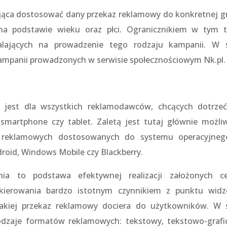
lająca dostosować dany przekaz reklamowy do konkretnej g
na podstawie wieku oraz płci. Ogranicznikiem w tym t
alających na prowadzenie tego rodzaju kampanii. W s
kampanii prowadzonych w serwisie społecznościowym Nk.pl.
 jest dla wszystkich reklamodawców, chcących dotrze
smartphone czy tablet. Zaletą jest tutaj głównie możli
w reklamowych dostosowanych do systemu operacyjneg
droid, Windows Mobile czy Blackberry.
ia to podstawa efektywnej realizacji założonych c
kierowania bardzo istotnym czynnikiem z punktu widz
jakiej przekaz reklamowy dociera do użytkowników. W s
odzaje formatów reklamowych: tekstowy, tekstowo-grafi