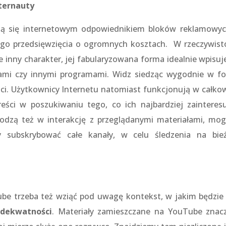
nternauty
ą się internetowym odpowiednikiem bloków reklamowy
ego przedsięwzięcia o ogromnych kosztach. W rzeczywisto
 inny charakter, jej fabularyzowana forma idealnie wpisuje
ami czy innymi programami. Widz siedząc wygodnie w fo
ści. Użytkownicy Internetu natomiast funkcjonują w całkow
reści w poszukiwaniu tego, co ich najbardziej zainteresu
odzą też w interakcję z przeglądanymi materiałami, mog
y subskrybować całe kanały, w celu śledzenia na bie
be trzeba też wziąć pod uwagę kontekst, w jakim będzie
dekwatności
. Materiały zamieszczane na YouTube znac