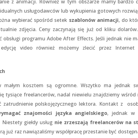
stanie z animacji. Również w tym obszarze mamy bardzo 
widualnych usługodawców lub wykupienia gotowych rozwią
można wybierać spośród setek
szablonów animacji
, do któ
ualnie zdjęcia. Ceny zaczynają się już od kliku dolarów
 obsługi programu Adobe After Effects. Jeśli jednak nie 
 edycję video również możemy zlecić przez Internet 
ich
mów małym kosztem są ogromne. Wszytko ma jednak s
się tysiące freelancerów, nadal niewielu znajdziemy wśród 
 zatrudnienie polskojęzycznego lektora. Kontakt z oso
ymagać znajomości języka angielskiego
, jednak w
 Niestety giełdy usług
nie zrzeszają freelancerów na s
órą już raz nawiązaliśmy współpracę przestanie być dostępn