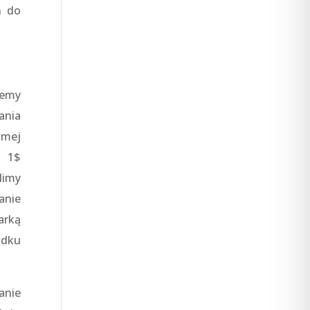
n do
żemy
ania
amej
a 1$
limy
anie
arką
adku
anie