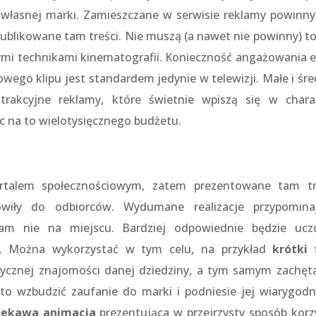
własnej marki. Zamieszczane w serwisie reklamy powinny
blikowane tam treści. Nie muszą (a nawet nie powinny) to
i technikami kinematografii. Konieczność angażowania e
go klipu jest standardem jedynie w telewizji. Małe i śre
rakcyjne reklamy, które świetnie wpiszą się w chara
c na to wielotysięcznego budżetu.
rtalem społecznościowym, zatem prezentowane tam tr
wiły do odbiorców. Wydumane realizacje przypomina
am nie na miejscu. Bardziej odpowiednie będzie ucz
y. Można wykorzystać w tym celu, na przykład
krótki 
ktycznej znajomości danej dziedziny, a tym samym zachęt
 to wzbudzić zaufanie do marki i podniesie jej wiarygodn
iekawa animacja
prezentująca w przejrzysty sposób korzy