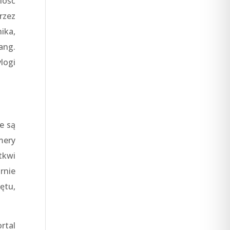
lość
rzez
ika,
ang.
logi
e są
mery
tkwi
rnie
ętu,
rtal