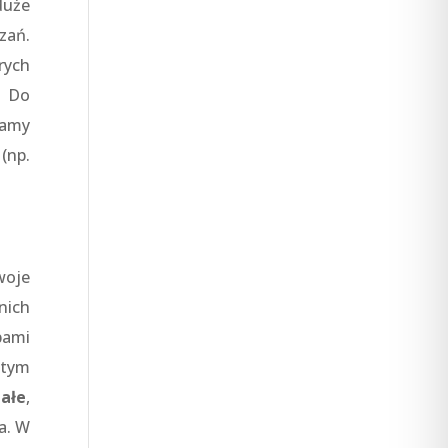
duże
zań.
rych
. Do
mamy
(np.
woje
nich
bami
 tym
tałe
,
a. W