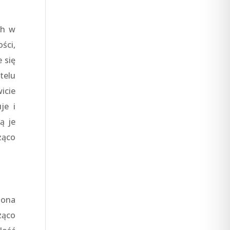
ch w
ści,
 się
telu
icie
je i
ą je
żąco
 ona
ząco