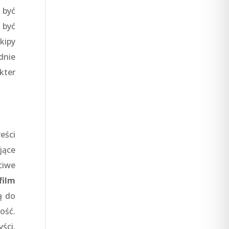
 być
 być
kipy
dnie
kter
eści
jące
ciwe
film
ą do
ość.
ści,