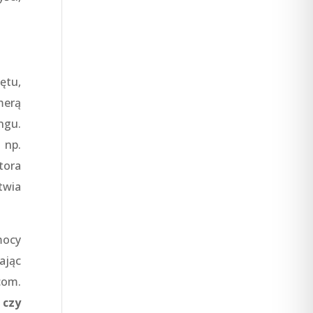
ętu,
merą
ngu.
 np.
tora
twia
mocy
ając
.com.
 czy