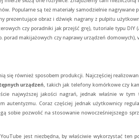
żej mierze służą one rozrywce. Znajdziemy tam niezliczoną i
mów. Popularne są też materiały samodzielnie nagrywane p
my prezentujące obraz i dźwięk nagrany z pulpitu użytkown
owych czy poradniki jak przejść grę), tutoriale typu DIY (
 np. porad makijażowych czy naprawy urządzeń domowych), v
ią się również sposobem produkcji. Najczęściej realizowan
tępnych urządzeń
, takich jak telefony komórkowe czy ka
ście najwyższej jakości nagrań, jednak właśnie w tym 
m autentyzmu. Coraz częściej jednak użytkownicy regula
ogą sobie pozwolić na stosowanie nowocześniejszego sprz
ouTube jest niezbędna, by właściwie wykorzystać ten po