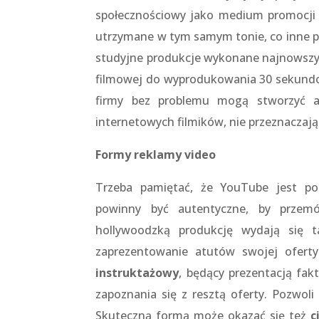
społecznościowy jako medium promocji 
utrzymane w tym samym tonie, co inne pu
studyjne produkcje wykonane najnowszym
filmowej do wyprodukowania 30 sekundowe
firmy bez problemu mogą stworzyć at
internetowych filmików, nie przeznaczają
Formy reklamy video
Trzeba pamiętać, że YouTube jest po
powinny być autentyczne, by przemó
hollywoodzką produkcję wydają się t
zaprezentowanie atutów swojej ofert
instruktażowy
, będący prezentacją fa
zapoznania się z resztą oferty. Pozwoli
Skuteczną formą może okazać się też
c