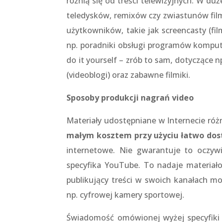
różnią się od treści telewizyjnych. W du
teledysków, remixów czy zwiastunów fil
użytkowników, takie jak screencasty (fil
np. poradniki obsługi programów komputer
do it yourself – zrób to sam, dotyczące
(videoblogi) oraz zabawne filmiki.
Sposoby produkcji nagrań video
Materiały udostępniane w Internecie różn
małym kosztem przy użyciu łatwo dos
internetowe. Nie gwarantuje to oczywi
specyfika YouTube. To nadaje materiało
publikujący treści w swoich kanałach m
np. cyfrowej kamery sportowej.
Świadomość omówionej wyżej specyfiki Y