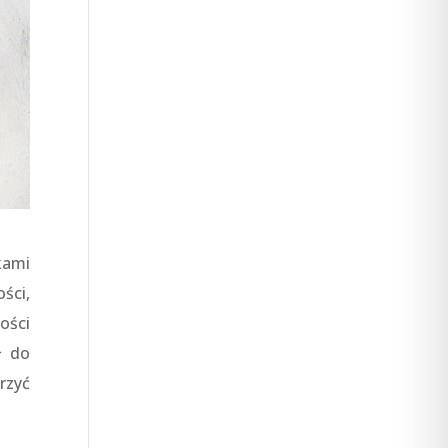
kami
ści,
ości
ł do
orzyć