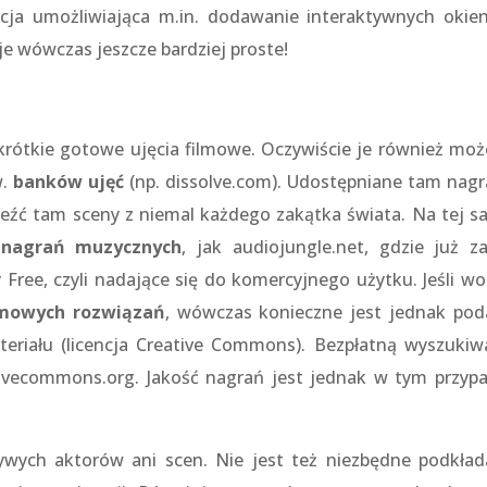
kacja umożliwiająca m.in. dodawanie interaktywnych okie
aje wówczas jeszcze bardziej proste!
rótkie gotowe ujęcia filmowe. Oczywiście je również mo
w.
banków ujęć
(np. dissolve.com). Udostępniane tam nagr
leźć tam sceny z niemal każdego zakątka świata. Na tej s
 nagrań muzycznych
, jak audiojungle.net, gdzie już z
y Free, czyli nadające się do komercyjnego użytku. Jeśli wo
mowych rozwiązań
, wówczas konieczne jest jednak pod
eriału (licencja Creative Commons). Bezpłatną wyszukiw
ativecommons.org. Jakość nagrań jest jednak w tym przyp
wych aktorów ani scen. Nie jest też niezbędne podkład