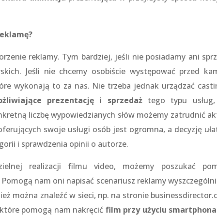
reklamę?
enie reklamy. Tym bardziej, jeśli nie posiadamy ani sprz
rskich. Jeśli nie chcemy osobiście występować przed ka
e wykonają to za nas. Nie trzeba jednak urządzać casti
żliwiające prezentację i sprzedaż
tego typu usług,
onkretną liczbę wypowiedzianych słów możemy zatrudnić ak
oferujących swoje usługi osób jest ogromna, a decyzję uła
rii i sprawdzenia opinii o autorze.
zielnej realizacji filmu video, możemy poszukać po
o. Pomogą nam oni napisać scenariusz reklamy wyszczególni
wnież można znaleźć w sieci, np. na stronie businessdirector
i, które pomogą nam nakręcić
film przy użyciu smartphona