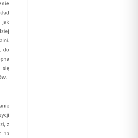
enie
kład
 jak
ziej
lni.
, do
ępna
 się
ców
.
anie
ycji
i, z
c na