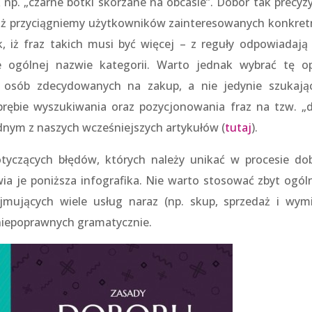
np. „czarne botki skórzane na obcasie”. Dobór tak precyzy
 iż przyciągniemy użytkowników zainteresowanych konkre
 iż fraz takich musi być więcej – z reguły odpowiadają
ogólnej nazwie kategorii. Warto jednak wybrać tę op
osób zdecydowanych na zakup, a nie jedynie szukają
brębie wyszukiwania oraz pozycjonowania fraz na tzw. „d
dnym z naszych wcześniejszych artykułów (
tutaj
).
dotyczących błędów, których należy unikać w procesie do
ia je poniższa infografika. Nie warto stosować zbyt ogól
ejmujących wiele usług naraz (np. skup, sprzedaż i wym
niepoprawnych gramatycznie.