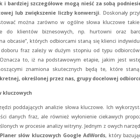
k i bardziej szczegółowe mogą nieść za sobą podniesi
owej lub zwiększenie liczby konwersji
. Doskonały przy
estować można zarówno w ogólne słowa kluczowe takie
ne do klientów biznesowych, np. hurtowni oraz bard
a obcasie”, których odbiorcami staną się klienci indywidua
 doboru fraz zależy w dużym stopniu od typu odbiorców
. Oznacza to, iż na podstawowym etapie, jakim jest wst
 noszącymi znamiona skutecznych będą te, które staną
kretnej, określonej przez nas, grupy docelowej odbior
w kluczowych
zędzi poddających analizie słowa kluczowe. Ich wykorzyst
ci danych fraz, ale również wyłonienie ciekawych propoz
lonych w procesie analizy witryny. Jednym z owych narzędz
Planer słów kluczowych Google AdWords
, który bazują