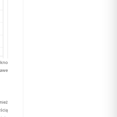
okno
kawe
nież
ścią