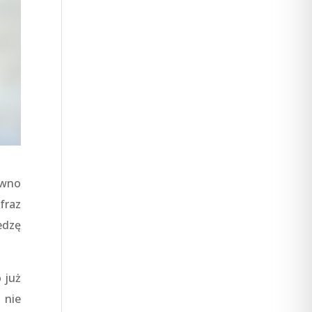
ówno
fraz
edzę
 już
 nie