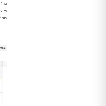
ożna
razy
yśmy