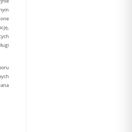
jnie
tnym
 one
cję,
cych
ługi
boru
nych
iana